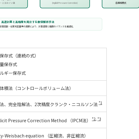
・ニコルソン法
各種相関式
(Implicit Pressure Correction)
高速計算と高精度を両立する数値解析手法
反復回数・収束判定基準の調節により、計算速度と精度のバランスを最適化
保存式（連続の式）
量保存式
ルギー保存式
体積法（コントロールボリューム法）
*1
法、完全陰解法、2次精度クランク・ニコルソン法
*2
,
*3
licit Pressure Correction Method （IPCM法）
cy-Weisbach equation （圧縮流、非圧縮流）