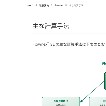
ホーム
製品案内
Flownex
主な計算手法
主な計算手法
®
Flownex
SE の主な計算手法は下表のとお
F
空間の離散化
時
有限体積法
陽解法