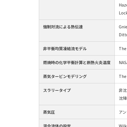
Haz
Loc
強制対流による熱伝達
Gnie
Ditt
非平衡均質凍結流モデル
The 
燃焼時の化学平衡計算と断熱火炎温度
NAS
蒸気タービンモデリング
The 
スラリータイプ
非沈降
沈降
蒸気圧
アン
混合流体の設定
Wil