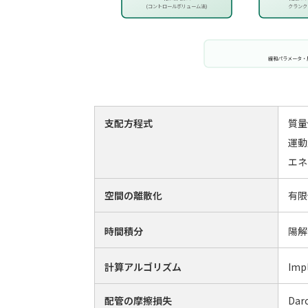
(コントロールボリューム法)
クランク
緩和パラメータ・
支配方程式
質量
運動
エネ
空間の離散化
有限
陽解
時間積分
Imp
計算アルゴリズム
配管の摩擦損失
Dar