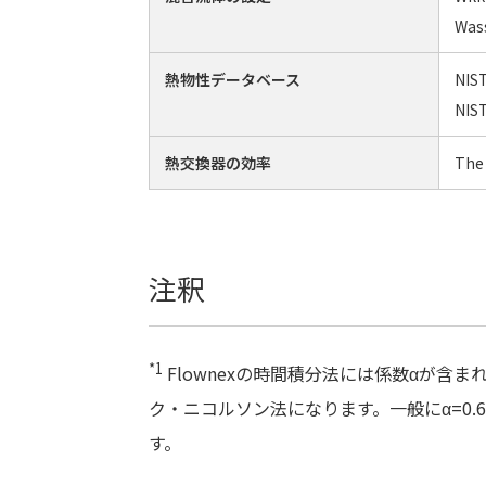
Was
熱物性データベース
NIS
NIST
熱交換器の効率
The
注釈
*1
Flownexの時間積分法には係数αが含ま
ク・ニコルソン法になります。一般にα=0
す。