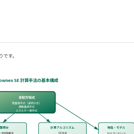
りです。
lownex SE 計算手法の基本構成
支配方程式
質量保存式（連続の式）
運動量保存式
エネルギー保存式
間積分
計算アルゴリズム
物性・モデル
・完全陰解法
IPCM法
NIST データベース