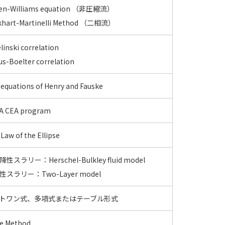
en-Williams equation （非圧縮流）
khart-Martinelli Method （二相流）
linski correlation
us-Boelter correlation
equations of Henry and Fauske
A CEA program
Law of the Ellipse
性スラリー：Herschel-Bulkley fluid model
性スラリー：Two-Layer model
トワン式、多項式またはテーブル形式
ke Method