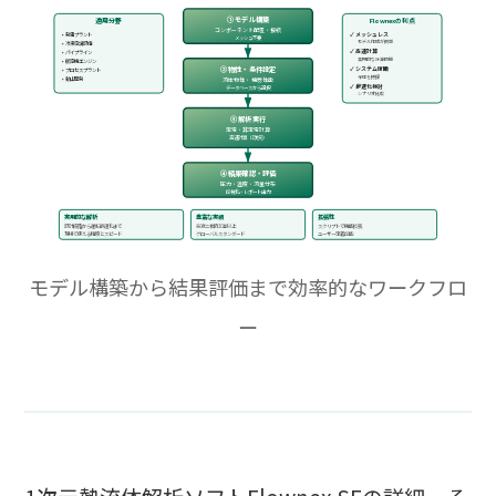
① モデル構築
適用分野
Flownexの利点
コンポーネント配置・接続
✓ メッシュレス
• 発電プラント
メッシュ不要
モデル作成が簡単
• 冷凍空調設備
✓ 高速計算
• パイプライン
実用的な計算時間
• 航空機エンジン
✓ システム俯瞰
② 物性・条件設定
• プロセスプラント
全体を把握
• 鉱山開発
流体物性・機器性能
✓ 最適化検討
データベースから選択
シナリオ比較
③ 解析実行
定常・非定常計算
高速計算（1次元）
④ 結果確認・評価
圧力・温度・流量分布
可視化・レポート出力
実用的な解析
豊富な実績
拡張性
設計段階から運転最適化まで
気液二相流10年以上
スクリプトで機能拡張
現場で使える精度とスピード
グローバルスタンダード
ユーザー定義可能
モデル構築から結果評価まで効率的なワークフロ
ー